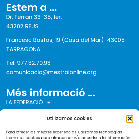
Estem a ...
Dr. Ferran 33-35, 1er.
43202 REUS
Francesc Bastos, 19 (Casa del Mar)
43005
TARRAGONA
Tel: 977.32.70.93
comunicacio@mestralonline.org
Més informació ...
LA FEDERACIÓ
COMUNITAT MESTRAL
Utilizamos cookies
PROGRAMES
ACTUALITAT
Para ofrecer las mejores experiencias, utilizamos tecnologías
como las cookies para almacenar y/o acceder a la información