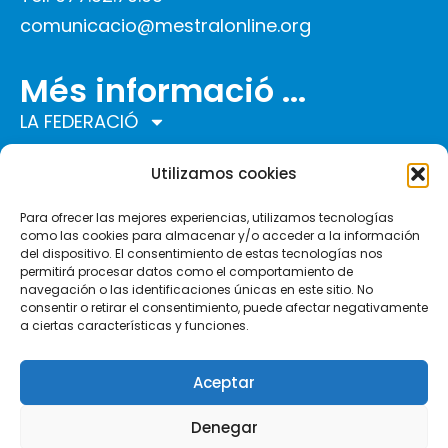
comunicacio@mestralonline.org
Més informació ...
LA FEDERACIÓ
COMUNITAT MESTRAL
Utilizamos cookies
PROGRAMES
ACTUALITAT
Para ofrecer las mejores experiencias, utilizamos tecnologías
como las cookies para almacenar y/o acceder a la información
INTERNACIONAL
del dispositivo. El consentimiento de estas tecnologías nos
permitirá procesar datos como el comportamiento de
Segueix-nos a ...
navegación o las identificaciones únicas en este sitio. No
consentir o retirar el consentimiento, puede afectar negativamente
a ciertas características y funciones.
Aceptar
© Federació Mestral – Cocemfe Tarragona.
Avís
Denegar